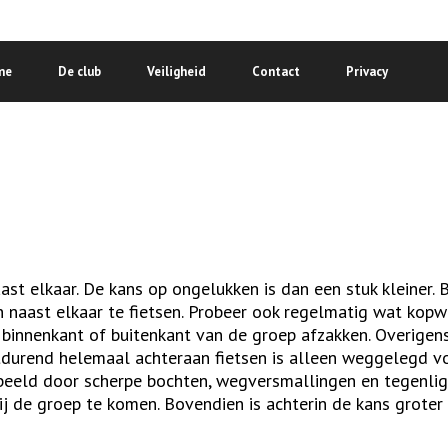
me
De club
Veiligheid
Contact
Privacy
t elkaar. De kans op ongelukken is dan een stuk kleiner. B
 naast elkaar te fietsen. Probeer ook regelmatig wat kopw
de binnenkant of buitenkant van de groep afzakken. Overigen
rtdurend helemaal achteraan fietsen is alleen weggelegd v
rbeeld door scherpe bochten, wegversmallingen en tegenlig
j de groep te komen. Bovendien is achterin de kans groter 