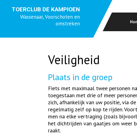
TOERCLUB DE KAMPIOEN
Wassenaar, Voorschoten en
Ho
omstreken
Veiligheid
Plaats in de groep
Fiets met maximaal twee personen naas
toegestaan met drie of meer personen
zich, afhankelijk van uw positie, via 
regelmatig zelf op kop te rijden. Voo
men na elke vertraging (zoals bijvoo
het dichtrijden van gaatjes om weer bi
raakt.